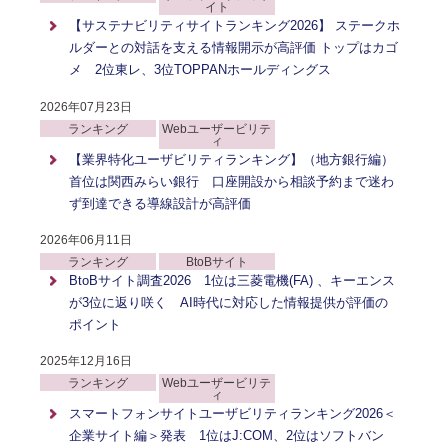
イト
【サステナビリティサイトランキング2026】 ステークホ
ルダーとの対話を支える情報開示が高評価 トップはカゴ
メ 2位東レ、3位TOPPANホールディングス
2026年07月23日
ランキング
Webユーザービリテ
ィ
【業界特化ユーザビリティランキング】（地方銀行編）
首位は関西みらい銀行 口座開設から相談予約まで迷わ
ず到達できる導線設計が高評価
2026年06月11日
ランキング
BtoBサイト
BtoBサイト調査2026 1位は三菱電機(FA) 、キーエンス
が3位に返り咲く AI時代に対応した情報提供が評価の
ポイント
2025年12月16日
ランキング
Webユーザービリテ
ィ
スマートフォンサイトユーザビリティランキング2026＜
企業サイト編＞発表 1位はJ:COM、2位はソフトバン