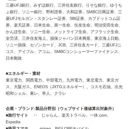
三菱UFJ銀行、みずほ銀行、三井住友銀行、りそな銀行、ゆうち
ょ銀行、ソニー銀行、野村證券、大和証券、SMBC日興証券、三
菱UFJモルガン・スタンレー証券、SBI証券、カブドットコム証
券、楽天証券、日本生命、第一生命、住友生命、明治安田生命、
かんぽ生命、ソニー生命、メットライフ生命、アフラック生命、
全労済、三井住友海上、損保ジャパン日本興亜、東京海上日動、
ソニー損保、セゾンカード、JCB、三井住友カード、三菱UFJニ
コス、アイフル、アコム、SMBCコンシューマーファイナンス、
日本郵政
■エネルギー・素材
東京電力、関西電力、中部電力、九州電力、東北電力、東京ガ
ス、大阪ガス、ENEOS（JXTGエネルギー）、コスモ石油、出光
昭和シェル、東レ、帝人、クラレ
企業・ブランド-製品分野別（ウェブサイト価値算出対象外）
■旅行サイト
‥ じゃらん、楽天トラベル、一休.com、
Expedia
■格安スマホ
‥ mineo、BIGLOBEモバイル