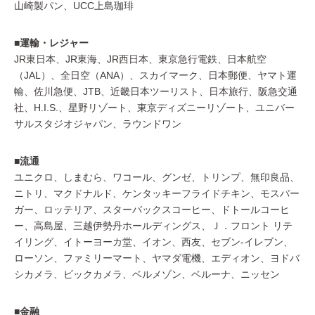
山崎製パン、UCC上島珈琲
■運輸・レジャー
JR東日本、JR東海、JR西日本、東京急行電鉄、日本航空
（JAL）、全日空（ANA）、スカイマーク、日本郵便、ヤマト運
輸、佐川急便、JTB、近畿日本ツーリスト、日本旅行、阪急交通
社、H.I.S.、星野リゾート、東京ディズニーリゾート、ユニバー
サルスタジオジャパン、ラウンドワン
■流通
ユニクロ、しまむら、ワコール、グンゼ、トリンプ、無印良品、
ニトリ、マクドナルド、ケンタッキーフライドチキン、モスバー
ガー、ロッテリア、スターバックスコーヒー、ドトールコーヒ
ー、高島屋、三越伊勢丹ホールディングス、Ｊ．フロント リテ
イリング、イトーヨーカ堂、イオン、西友、セブン-イレブン、
ローソン、ファミリーマート、ヤマダ電機、エディオン、ヨドバ
シカメラ、ビックカメラ、ベルメゾン、ベルーナ、ニッセン
■金融