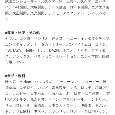
武田コンシューマーヘルスケア、第一三共ヘルスケア、エーザ
イ、小林製薬、大塚製薬、アース製薬、ロート製薬、エスエス製
薬、大正製薬、久光製薬、テルモ、タニタ、オムロン ヘルスケ
ア
■趣味・娯楽・その他
ヤマハ、コクヨ、サンリオ、任天堂、ソニー・インタラクティブ
エンタテインメント、タカラトミー、バンダイナムコ、コナミ、
TSUTAYA、Netflix、Hulu、DAZN、ミズノ、ナイキ、アディダ
ス、アシックス、ベネッセコーポレーション、ニチイ学館、眼鏡
市場、JINS
■食品・飲料
味の素、Mizkan、ハウス食品、キッコーマン、キユーピー、日
清食品、ニチレイ、カゴメ、森永製菓、明治、ロッテ、江崎グリ
コ、カルビー、日本ハム、伊藤ハム、JT（日本たばこ産業）、雪
印メグミルク、森永乳業、キリン、アサヒビール、サントリー、
サッポロビール、宝酒造、日本コカ・コーラ、伊藤園、ヤクル
ト、アサヒ飲料、ネスレ、ポッカサッポロフード＆ビバレッジ、