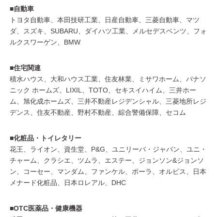
■自動車
トヨタ自動車、本田技研工業、日産自動車、三菱自動車、マツ
ダ、スズキ、SUBARU、ダイハツ工業、メルセデスベンツ、フォ
ルクスワーゲン、BMW
■住宅関連
積水ハウス、大和ハウス工業、住友林業、ミサワホーム、パナソ
ニック ホームズ、LIXIL、TOTO、セキスイハイム、三井ホー
ム、旭化成ホームズ、三井不動産レジデンシャル、三菱地所レジ
デンス、住友不動産、野村不動産、綜合警備保障、セコム
■化粧品・トイレタリー
花王、ライオン、資生堂、P&G、ユニリーバ・ジャパン、ユニ・
チャーム、クラシエ、ツムラ、エステー、ジョンソン&ジョンソ
ン、コーセー、マンダム、ファンケル、ポーラ、オルビス、日本
メナード化粧品、日本ロレアル、DHC
■OTC医薬品・健康機器