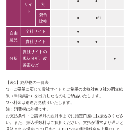
●
●
サイ
別
ト
競合
●
●
*1
比較
全社サイト
●
自由
意見
貴社サイト
●
●
貴社サイトの
分析
現状分析、改
●
善案など
【表1】納品物の一覧表
‥ご要望に応じて貴社サイトとご希望の比較対象３社の調査結
*1
果（単純集計）を出力したものをご納品いたします。
‥料金は別途お見積りいたします。
*2
注：消費税は外税です。
お支払条件：ご請求月の翌月末までに指定口座にお振込みくださ
い。また、振込手数料はご負担ください。支払が通常より遅いと
見込まれる場合には1日あたり 0.072%の割増料金を上乗せした