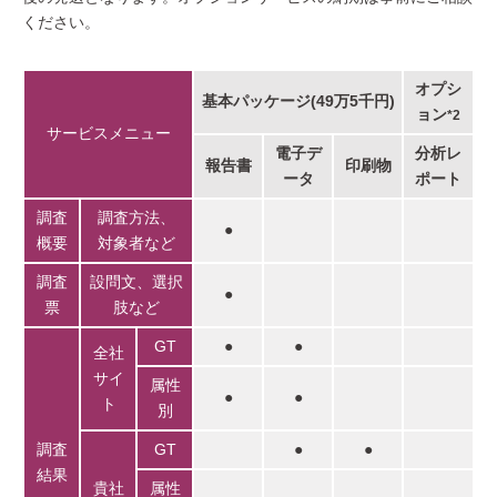
ください。
オプシ
基本パッケージ(49万5千円)
ョン
*2
サービスメニュー
電子デ
分析レ
報告書
印刷物
ータ
ポート
調査
調査方法、
●
概要
対象者など
調査
設問文、選択
●
票
肢など
GT
●
●
全社
サイ
属性
●
●
ト
別
調査
GT
●
●
結果
貴社
属性